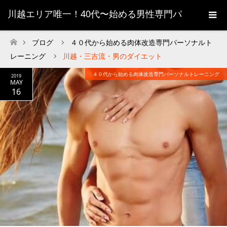
川越エリア唯一！40代〜始める男性専門パ
ーソナルトレーニング
ブログ
４０代から始める肉体改造専門パーソナルト
ホーム
レーニング
川越・三吉流・男のダイエット
４０代から始める肉体改造専門パーソナルトレーニング
2019
MAY
16