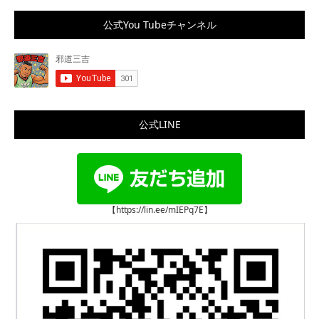
公式You Tubeチャンネル
公式LINE
【https://lin.ee/mIEPq7E】